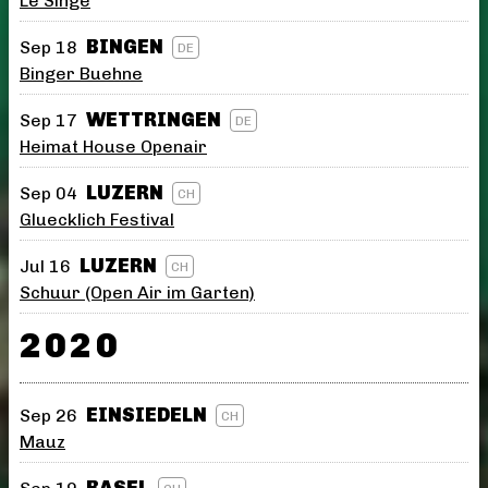
Le Singe
BINGEN
Sep 18
DE
Binger Buehne
WETTRINGEN
Sep 17
DE
Heimat House Openair
LUZERN
Sep 04
CH
Gluecklich Festival
LUZERN
Jul 16
CH
Schuur (Open Air im Garten)
2020
EINSIEDELN
Sep 26
CH
Mauz