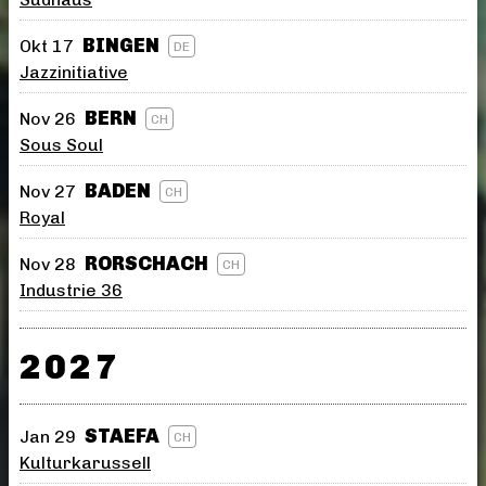
BINGEN
Okt 17
DE
Jazzinitiative
BERN
Nov 26
CH
Sous Soul
BADEN
Nov 27
CH
Royal
RORSCHACH
Nov 28
CH
Industrie 36
2027
STAEFA
Jan 29
CH
Kulturkarussell