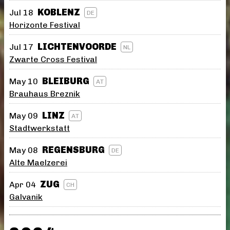
KOBLENZ
Jul 18
DE
Horizonte Festival
LICHTENVOORDE
Jul 17
NL
Zwarte Cross Festival
BLEIBURG
May 10
AT
Brauhaus Breznik
LINZ
May 09
AT
Stadtwerkstatt
REGENSBURG
May 08
DE
Alte Maelzerei
ZUG
Apr 04
CH
Galvanik