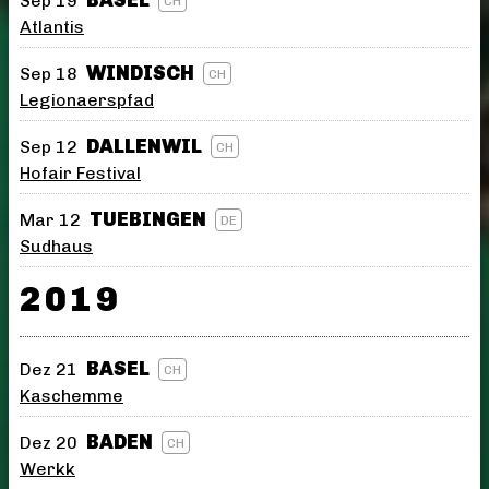
BASEL
Sep 19
CH
Atlantis
WINDISCH
Sep 18
CH
Legionaerspfad
DALLENWIL
Sep 12
CH
Hofair Festival
TUEBINGEN
Mar 12
DE
Sudhaus
2019
BASEL
Dez 21
CH
Kaschemme
BADEN
Dez 20
CH
Werkk