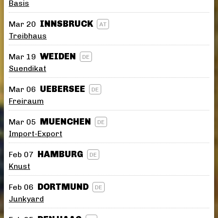
Basis
INNSBRUCK
Mar 20
AT
Treibhaus
WEIDEN
Mar 19
DE
Suendikat
UEBERSEE
Mar 06
DE
Freiraum
MUENCHEN
Mar 05
DE
Import-Export
HAMBURG
Feb 07
DE
Knust
DORTMUND
Feb 06
DE
Junkyard