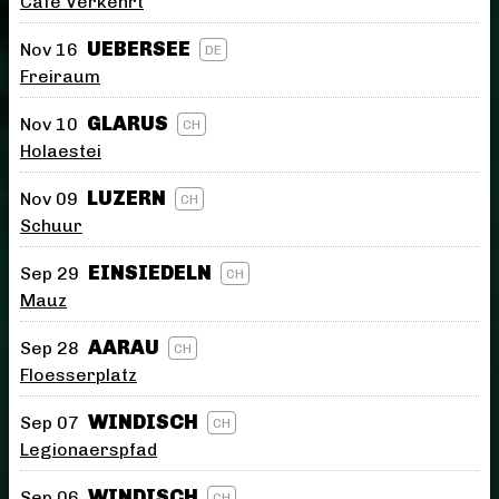
Cafe Verkehrt
UEBERSEE
Nov 16
DE
Freiraum
GLARUS
Nov 10
CH
Holaestei
LUZERN
Nov 09
CH
Schuur
EINSIEDELN
Sep 29
CH
Mauz
AARAU
Sep 28
CH
Floesserplatz
WINDISCH
Sep 07
CH
Legionaerspfad
WINDISCH
Sep 06
CH