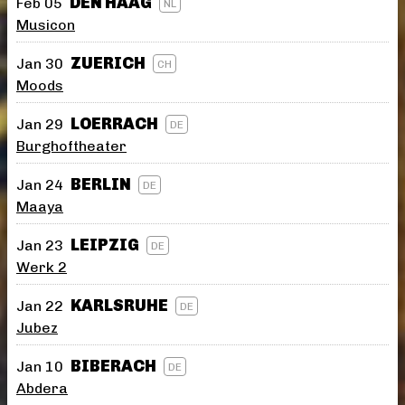
DEN HAAG
Feb 05
NL
Musicon
ZUERICH
Jan 30
CH
Moods
LOERRACH
Jan 29
DE
Burghoftheater
BERLIN
Jan 24
DE
Maaya
LEIPZIG
Jan 23
DE
Werk 2
KARLSRUHE
Jan 22
DE
Jubez
BIBERACH
Jan 10
DE
Abdera