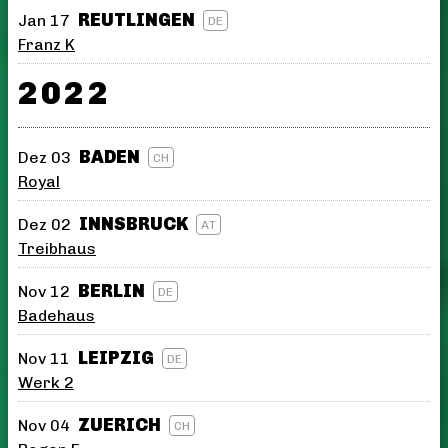
REUTLINGEN
Jan 17
DE
Franz K
2022
BADEN
Dez 03
CH
Royal
INNSBRUCK
Dez 02
AT
Treibhaus
BERLIN
Nov 12
DE
Badehaus
LEIPZIG
Nov 11
DE
Werk 2
ZUERICH
Nov 04
CH