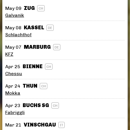
ZUG
May 09
CH
Galvanik
KASSEL
May 08
DE
Schlachthof
MARBURG
May 07
DE
KFZ
BIENNE
Apr 25
CH
Chessu
THUN
Apr 24
CH
Mokka
BUCHS SG
Apr 23
CH
Fabriggli
VINSCHGAU
Mar 21
IT