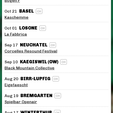
Bogen F
BASEL
Oct 21
CH
Kaschemme
LOSONE
Oct 01
CH
La Fabbrica
NEUCHATEL
Sep 17
CH
Corcelles Resound Festival
KAEGISWIL (OW)
Sep 10
CH
Black Mountain Collective
BIRR-LUPFIG
Aug 20
CH
Eigefaescht
BREMGARTEN
Aug 19
CH
Spielbar Openair
WINTERTHUR
Aug 17
CH