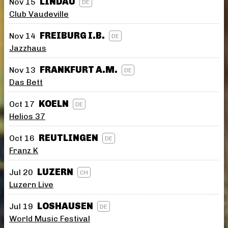
LINDAU
Nov 15
DE
Club Vaudeville
FREIBURG I.B.
Nov 14
DE
Jazzhaus
FRANKFURT A.M.
Nov 13
DE
Das Bett
KOELN
Oct 17
DE
Helios 37
REUTLINGEN
Oct 16
DE
Franz K
LUZERN
Jul 20
CH
Luzern Live
LOSHAUSEN
Jul 19
DE
World Music Festival