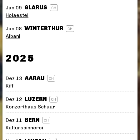
GLARUS
Jan 09
CH
Holaestei
WINTERTHUR
Jan 08
CH
Albani
2025
AARAU
Dez 13
CH
Kiff
LUZERN
Dez 12
CH
Konzerthaus Schuur
BERN
Dez 11
CH
Kulturspinnerei