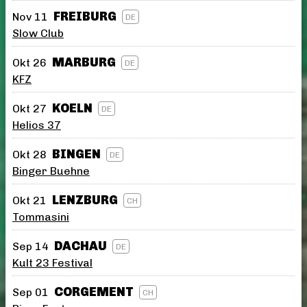
FREIBURG
Nov 11
DE
Slow Club
MARBURG
Okt 26
DE
KFZ
KOELN
Okt 27
DE
Helios 37
BINGEN
Okt 28
DE
Binger Buehne
LENZBURG
Okt 21
CH
Tommasini
DACHAU
Sep 14
DE
Kult 23 Festival
CORGEMENT
Sep 01
CH