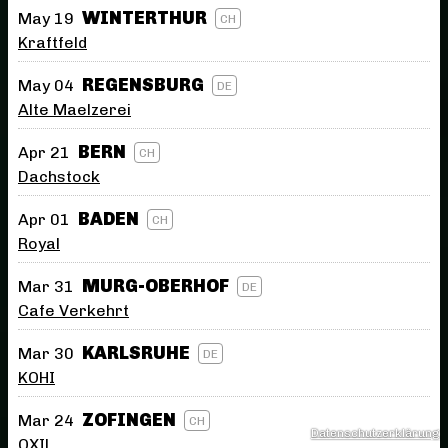
WINTERTHUR
May 19
CH
Kraftfeld
REGENSBURG
May 04
DE
Alte Maelzerei
BERN
Apr 21
CH
Dachstock
BADEN
Apr 01
CH
Royal
MURG-OBERHOF
Mar 31
DE
Cafe Verkehrt
KARLSRUHE
Mar 30
DE
KOHI
ZOFINGEN
Mar 24
CH
Datenschutzerklärung
OXIL