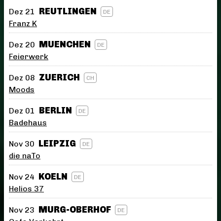
REUTLINGEN
Dez 21
DE
Franz K
MUENCHEN
Dez 20
DE
Feierwerk
ZUERICH
Dez 08
CH
Moods
BERLIN
Dez 01
DE
Badehaus
LEIPZIG
Nov 30
DE
die naTo
KOELN
Nov 24
DE
Helios 37
MURG-OBERHOF
Nov 23
DE