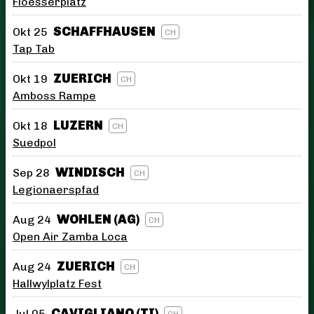
Floesserplatz
SCHAFFHAUSEN
Okt 25
CH
Tap Tab
ZUERICH
Okt 19
CH
Amboss Rampe
LUZERN
Okt 18
CH
Suedpol
WINDISCH
Sep 28
CH
Legionaerspfad
WOHLEN (AG)
Aug 24
CH
Open Air Zamba Loca
ZUERICH
Aug 24
CH
Hallwylplatz Fest
CAVIGLIANO (TI)
Jul 05
CH