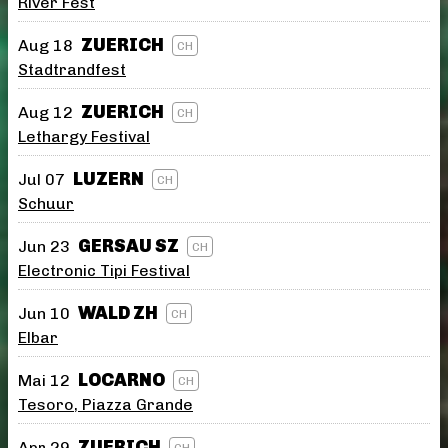
River Fest
ZUERICH
Aug 18
CH
Stadtrandfest
ZUERICH
Aug 12
CH
Lethargy Festival
LUZERN
Jul 07
CH
Schuur
GERSAU SZ
Jun 23
CH
Electronic Tipi Festival
WALD ZH
Jun 10
CH
Elbar
LOCARNO
Mai 12
CH
Tesoro, Piazza Grande
ZUERICH
Apr 29
CH