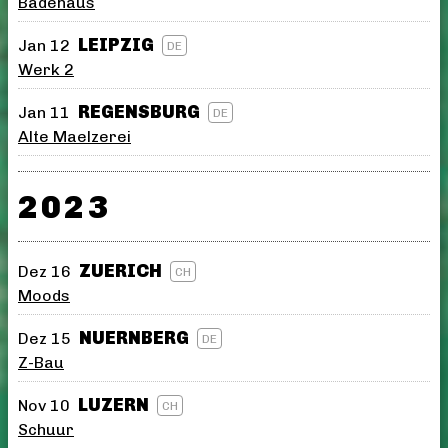
Badehaus
LEIPZIG
Jan 12
DE
Werk 2
REGENSBURG
Jan 11
DE
Alte Maelzerei
2023
ZUERICH
Dez 16
CH
Moods
NUERNBERG
Dez 15
DE
Z-Bau
LUZERN
Nov 10
CH
Schuur