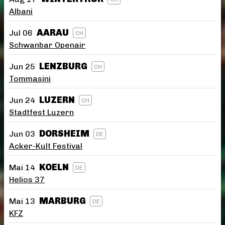
Albani
AARAU
Jul 06
CH
Schwanbar Openair
LENZBURG
Jun 25
CH
Tommasini
LUZERN
Jun 24
CH
Stadtfest Luzern
DORSHEIM
Jun 03
DE
Acker-Kult Festival
KOELN
Mai 14
DE
Helios 37
MARBURG
Mai 13
DE
KFZ