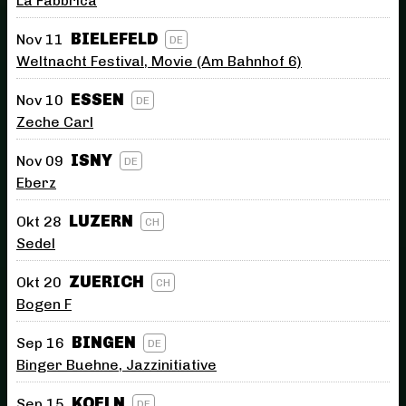
La Fabbrica
BIELEFELD
Nov 11
DE
Weltnacht Festival, Movie (Am Bahnhof 6)
ESSEN
Nov 10
DE
Zeche Carl
ISNY
Nov 09
DE
Eberz
LUZERN
Okt 28
CH
Sedel
ZUERICH
Okt 20
CH
Bogen F
BINGEN
Sep 16
DE
Binger Buehne, Jazzinitiative
KOELN
Sep 15
DE