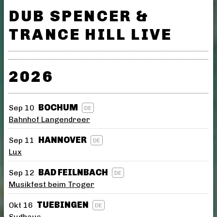
DUB SPENCER &
TRANCE HILL LIVE
2026
BOCHUM
Sep 10
DE
Bahnhof Langendreer
HANNOVER
Sep 11
DE
Lux
BAD FEILNBACH
Sep 12
DE
Musikfest beim Troger
TUEBINGEN
Okt 16
DE
Sudhaus