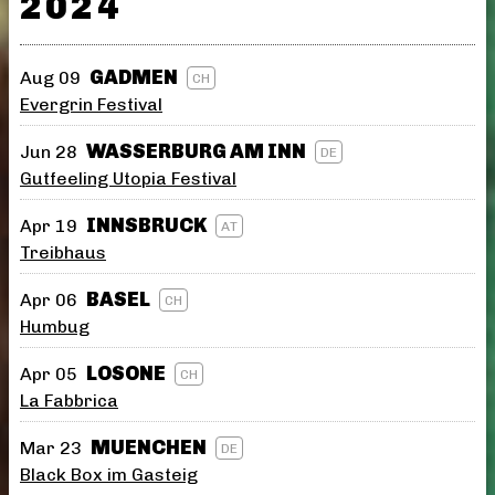
2024
GADMEN
Aug 09
CH
Evergrin Festival
WASSERBURG AM INN
Jun 28
DE
Gutfeeling Utopia Festival
INNSBRUCK
Apr 19
AT
Treibhaus
BASEL
Apr 06
CH
Humbug
LOSONE
Apr 05
CH
La Fabbrica
MUENCHEN
Mar 23
DE
Black Box im Gasteig